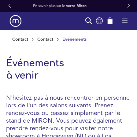
Livraison rapide dans le monde entier depuis stock
in content
Contact
Contact
Événements
Événements
à venir
N'hésitez pas à nous rencontrer en personne
lors de l'un des salons suivants. Prenez
rendez-vous ou passez simplement par le
stand de MIRON. Vous pouvez également
prendre rendez-vous pour visiter notre
showroom à Hoogeveen (NL) ou à Los