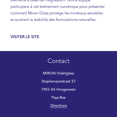
bien-être à base de magnésium. Notre équipe
participera à cet événement numérique pour présenter
comment Miron Glass protège les minéraux sensibles
et soutient la stabilité des formulations naturelles.
VISITER LE SITE
Contact
MIRON Violetglass
Stephensonstraat 57
7903 AS Hoogeveen
Pays-Bas
Directions