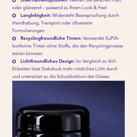
Oberflächenoptionen:
Wählen Sie zwischen matt
oder glänzend – passend zu Ihrem Look & Feel
Langlebigkeit:
Widersteht Beanspruchung durch
Handhabung, Transport oder ölbasierte
Formulierungen
Recyclingfreundliche Tinten:
Verwendet EuPIA-
konforme Tinten ohne Stoffe, die den Recyclingprozess
stören könnten
Lichtfreundliches Design:
Im Vergleich zu Voll-
Etiketten lässt Siebdruck mehr nützliches Licht durch
und unterstützt so die Schutzfunktion des Glases