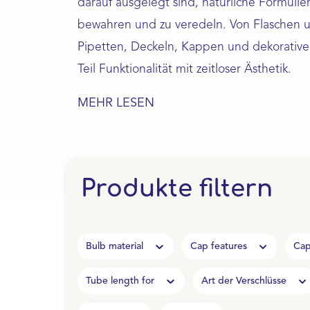
darauf ausgelegt sind, natürliche Formulie
bewahren und zu veredeln. Von Flaschen u
Pipetten, Deckeln, Kappen und dekorative
Teil Funktionalität mit zeitloser Ästhetik.
MEHR LESEN
Produkte filtern
Bulb material
Cap features
Cap
Tube length for
Art der Verschlüsse