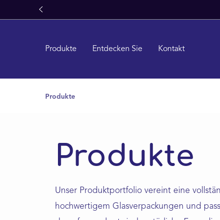
springen
Zur Hauptnavigation springen
Produkte
Entdecken Sie
Kontakt
Produkte
Produkte
Unser Produktportfolio vereint eine vollstä
hochwertigem Glasverpackungen und pass