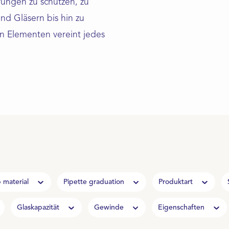
rungen zu schützen, zu
nd Gläsern bis hin zu
n Elementen vereint jedes
 material
Pipette graduation
Produktart
Glaskapazität
Gewinde
Eigenschaften