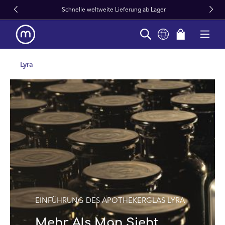
Schnelle weltweite Lieferung ab Lager
alt springen
Lyra
EINFÜHRUNG DES APOTHEKERGLAS LYRA
Mehr Als Man Sieht