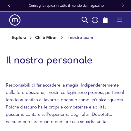
 da magazzino
Prodotto in Europa dal 199
in content
Esplora
Chi è Miron
Il nostro team
Il nostro personale
Responsabili di far accadere la magia. Indipendentemente
dalla loro posizione, i nostri colleghi sono preziosi, portano il
loro io autentico al lavoro e operano come un'unica squadra.
Poiché ciascuno ha le proprie competenze e abilità,
possiamo contare sull'esperienza degli altri. Dopotutto,
nessuno può fare quanto può fare una squadra unita.