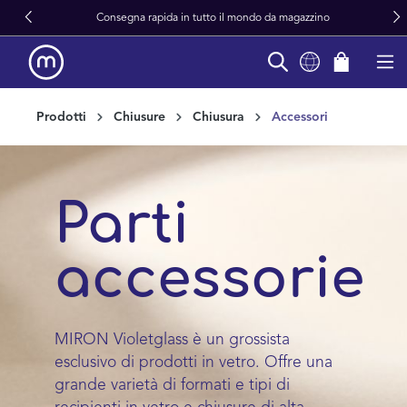
Consegna rapida in tutto il mondo da magazzino
in content
Prodotti
Chiusure
Chiusura
Accessori
Parti
accessorie
MIRON Violetglass è un grossista
esclusivo di prodotti in vetro. Offre una
grande varietà di formati e tipi di