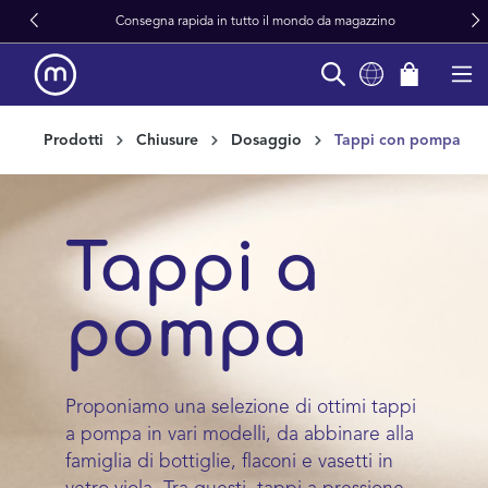
Consegna rapida in tutto il mondo da magazzino
in content
Prodotti
Chiusure
Dosaggio
Tappi con pompa
Tappi a
pompa
Proponiamo una selezione di ottimi tappi
a pompa in vari modelli, da abbinare alla
famiglia di bottiglie, flaconi e vasetti in